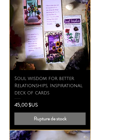
Soul wisdom for better
Relationships, Inspirational
deck of cards
Prix
45,00 $US
Rupture de stock