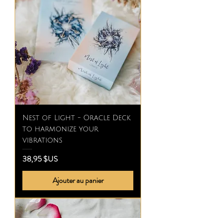
Nest of Light - Oracle Deck
to harmonize your
vibrations
Prix
38,95 $US
Ajouter au panier