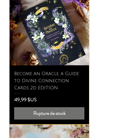
Become an Oracle, a Guide
to Divine Connection
Cards 2d EDITION
Prix
49,99 $US
Rupture de stock