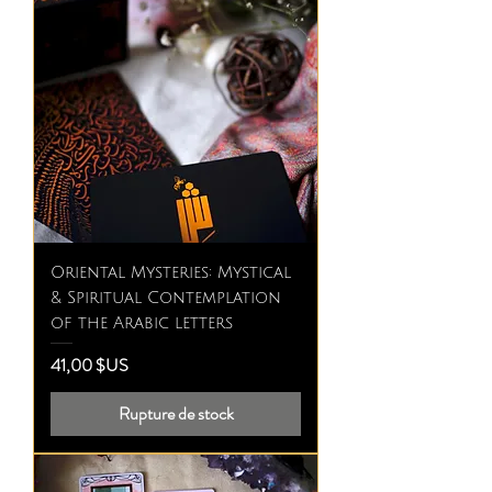
Oriental Mysteries: Mystical
& Spiritual Contemplation
of the Arabic letters
Prix
41,00 $US
Rupture de stock