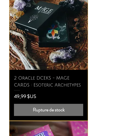
2 Oracle DCEKS - MAGE
CARDS : Esoteric Archetypes
Prix
49,99 $US
Rupture de stock