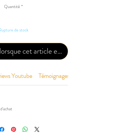
Quantité
*
Rupture de stock
lorsque cet article est disponible
iews Youtube
Témoignages
 d'achat