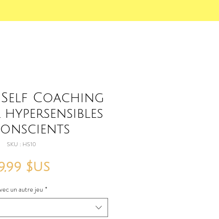
 Self Coaching
 hypersensibles
conscients
SKU : HS10
Prix
9,99 $US
vec un autre jeu
*