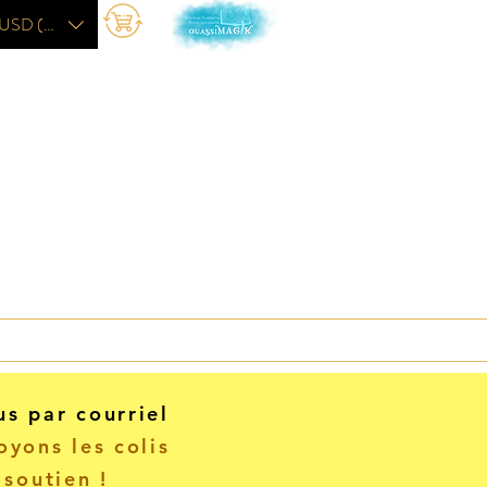
USD ($)
L'académie
More
us par courriel
yons les colis
 soutien !