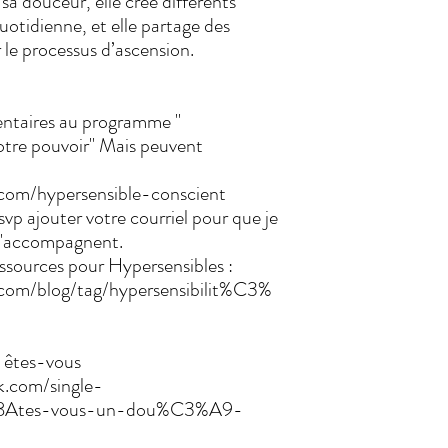
sa douceur, elle crée différents
quotidienne, et elle partage des
le processus d’ascension.
ntaires au programme "
otre pouvoir" Mais peuvent
com/hypersensible-conscient
 ajouter votre courriel pour que je
 l'accompagnent.
ssources pour Hypersensibles :
.com/blog/tag/hypersensibilit%C3%
e êtes-vous
k.com/single-
%8Ates-vous-un-dou%C3%A9-