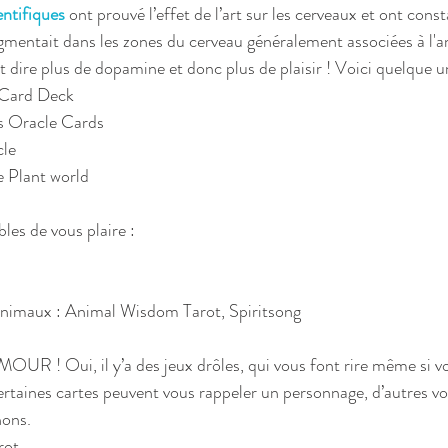
entifiques
 ont prouvé l’effet de l’art sur les cerveaux et ont const
gmentait dans les zones du cerveau généralement associées à l'
 dire plus de dopamine et donc plus de plaisir ! Voici quelque un
Card Deck  
 Oracle Cards  
le  
 Plant world 
les de vous plaire : 
 animaux : Animal Wisdom Tarot, Spiritsong 
UR ! Oui, il y’a des jeux drôles, qui vous font rire même si vo
certaines cartes peuvent vous rappeler un personnage, d’autres v
ons. 
ot   