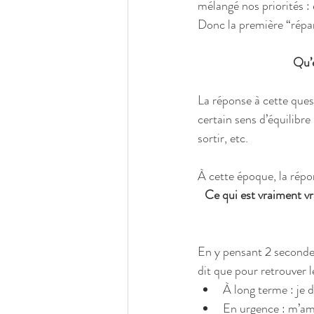
mélangé nos priorités :
Donc la première “répara
Qu’e
La réponse à cette ques
certain sens d’équilibre
sortir, etc.
À cette époque, la répon
Ce qui est vraiment v
En y pensant 2 secondes
dit que pour retrouver le
À long terme : je d
En urgence : m’amu