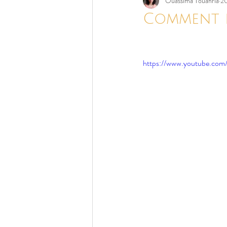
Ouassima Touahria
2
Intuition
Oracle/
Comment f
Roses & Fleurs
https://www.youtube.c