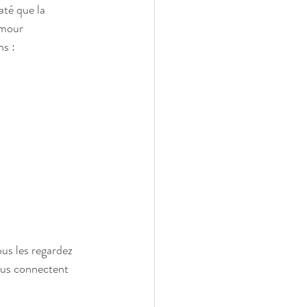
até que la 
amour 
s : 
us les regardez 
ous connectent 