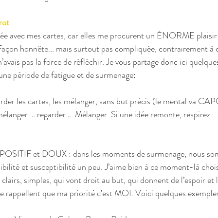
rot
ée avec mes cartes, car elles me procurent un ÉNORME plaisir !
 façon honnête... mais surtout pas compliquée, contrairement à c
 n’avais pas la force de réfléchir. Je vous partage donc ici quelque
s une période de fatigue et de surmenage:
garder les cartes, les mélanger, sans but précis (le mental va CA
élanger … regarder…. Mélanger. Si une idée remonte, respirez ...l
le POSITIF et DOUX : dans les moments de surmenage, nous so
bilité et susceptibilité un peu. J’aime bien à ce moment-là chois
lairs, simples, qui vont droit au but, qui donnent de l’espoir et 
me rappellent que ma priorité c’est MOI. Voici quelques exemples