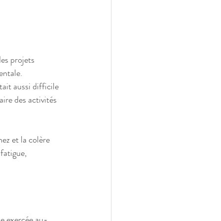
es projets 
ntale. 
ait aussi difficile 
ire des activités 
z et la colère 
 fatigue, 
le exercée au-