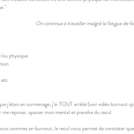
ue."
On continue à travailler malgré la fatigue de f
/ou physique  
ion  
 etc. 
e j'étais en surmenage, j’ai TOUT arrêté (voir vidéo burnout spir
ur me reposer, apaiser mon mental et prendre du recul.
nous sommes en burnout, le recul nous permet de constater que