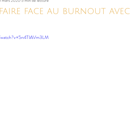
0 mars 2020
5 min de lecture
Tarot
Rituel
Résolutions
Êtres 
aire face au burnout avec 
om/watch?v=5n4TIAVm3LM