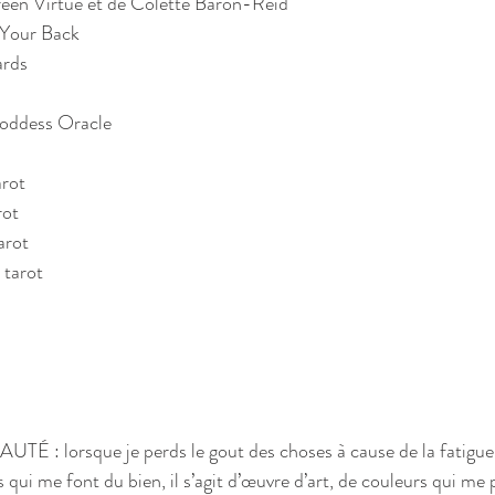
een Virtue et de Colette Baron-Reid   
Your Back  
rds  
oddess Oracle 
ot   
ot  
rot  
tarot  
UTÉ : lorsque je perds le gout des choses à cause de la fatigue,
 qui me font du bien, il s’agit d’œuvre d’art, de couleurs qui me p