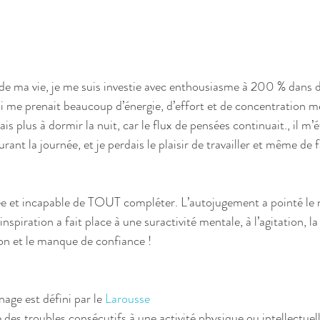
de ma vie, je me suis investie avec enthousiasme à 200 % dans d
i me prenait beaucoup d’énergie, d’effort et de concentration me
ais plus à dormir la nuit, car le flux de pensées continuait., il m’ét
ant la journée, et je perdais le plaisir de travailler et même de fa
 et incapable de TOUT compléter. L’autojugement a pointé le ne
’inspiration a fait place à une suractivité mentale, à l’agitation, la
tion et le manque de confiance ! 
age est défini par le 
Larousse
s troubles consécutifs à une activité physique ou intellectuel