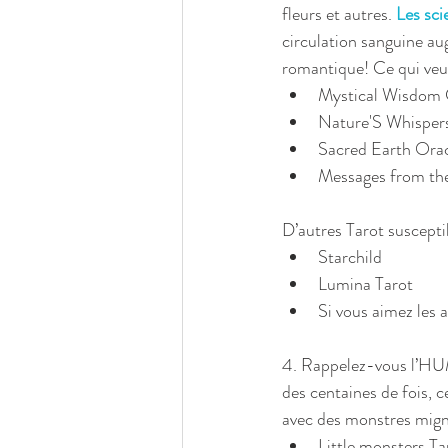
fleurs et autres. 
Les sci
circulation sanguine au
romantique! Ce qui veut
Mystical Wisdom 
Nature'S Whispers
Sacred Earth Orac
Messages from the
D’autres Tarot susceptib
Starchild  
Lumina Tarot  
Si vous aimez les
4. Rappelez-vous l’HUMO
des centaines de fois, 
avec des monstres mign
Little monsters Tar