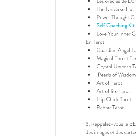
Les oracles de Dor
The Universe Has 
Power Thought Ca
Self Coaching Kit
Love Your Inner G
En Tarot  
Guardian Angel Tar
Magical Forest Tar
Crystal Unicorn Ta
 Pearls of Wisdom 
Art of Tarot  
Art of life Tarot  
Hip Chick Tarot  
Rabbit Tarot 
3. Rappelez-vous la BEA
des images et des cartes