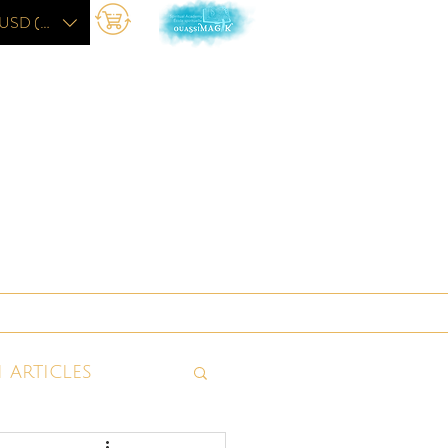
USD ($)
L'académie
More
 articles