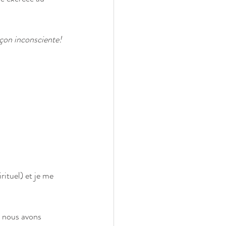
açon inconsciente! 
ituel) et je me 
 nous avons 