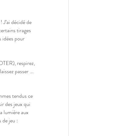
 J’ai décidé de 
ertains tirages 
s idées pour 
POTER), respirez, 
aissez passer …. 
mmes tendus ce 
ir des jeux qui 
la lumière aux 
 de jeu :