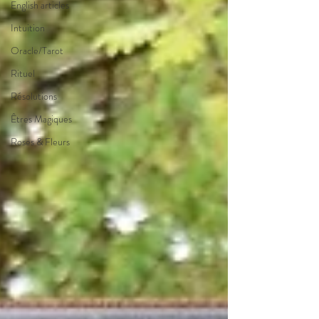
English articles
Intuition
Oracle/Tarot
Rituel
Résolutions
Êtres Magiques
Roses & Fleurs