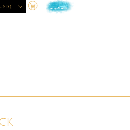
USD ($)
L'académie
More
ck