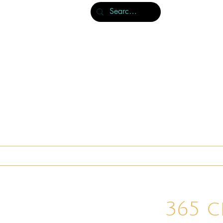
À propos & publications
Nos livres
365 c