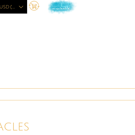
USD ($)
L'académie
More
acles