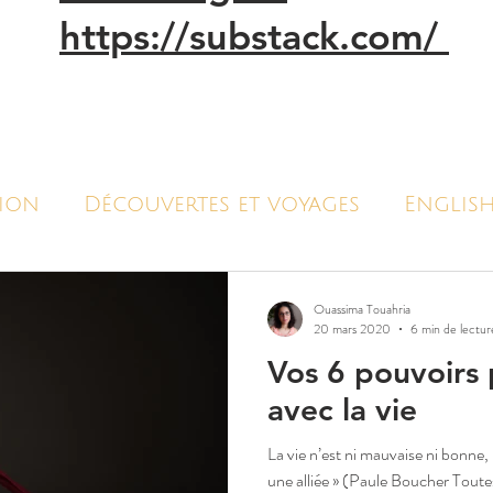
https://substack.com/
ion
Découvertes et voyages
English
Tarot
Rituel
Résolutions
Êtres 
Ouassima Touahria
20 mars 2020
6 min de lectur
Vos 6 pouvoirs
avec la vie
La vie n’est ni mauvaise ni bonne, 
une alliée » (Paule Boucher Toutes