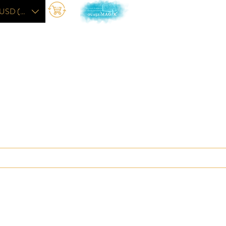
USD ($)
L'académie
More