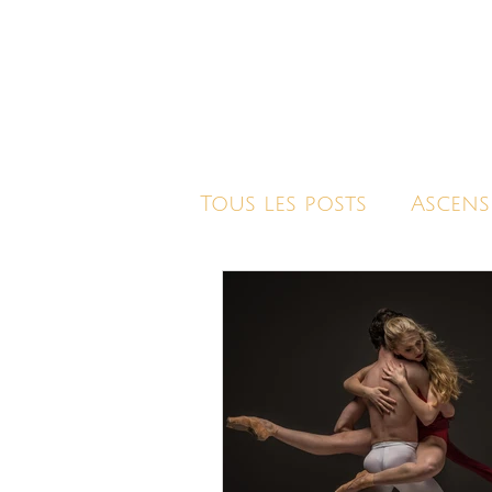
Tous les posts
Ascens
Intuition
Oracle/
Roses & Fleurs