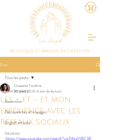
Boutique et maison de création
Post
Tous les posts
Ouassima Touahria
Tous les posts
20 mars 2020
4 min de lecture
Les + et - et mon
Ascension
expérience avec les
Découvertes et voyages
Réseaux Sociaux
English articles
Intuition
https://www.youtube.com/watch?v=Z4jtsYjRC3E