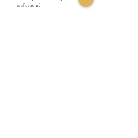
notifications) 
Dans la prochaine rencontre, on parlera de 
“comment utiliser les réseaux sociaux et rester 
en équilibre! “
Laissez moi connaitre votre expérience avec 
les réseaux sociaux en commentaire ou en 
message :)
Avec amour, Ouassima
#Ascension
#Inspirations
Ascension