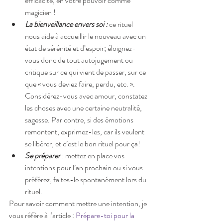
efficacité, en votre pouvoir comme 
magicien !  
La bienveillance envers soi : 
ce rituel 
nous aide à accueillir le nouveau avec un 
état de sérénité et d’espoir; éloignez-
vous donc de tout autojugement ou 
critique sur ce qui vient de passer, sur ce 
que « vous deviez faire, perdu, etc. ». 
Considérez-vous avec amour, constatez 
les choses avec une certaine neutralité, 
sagesse. Par contre, si des émotions 
remontent, exprimez-les, car ils veulent 
se libérer, et c’est le bon rituel pour ça!  
Se préparer
 : mettez en place vos 
intentions pour l’an prochain ou si vous 
préférez, faites-le spontanément lors du 
rituel. 
Pour savoir comment mettre une intention, je 
vous réfère à l’article : 
Prépare-toi pour la 