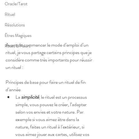
Oracle/Tarot
Rituel
Résolutions
Êtres Magiques
Avant de commencer le mode d’emploi d’un 
Roses & Fleurs
rituel, je vous partage certains principes que je 
considère comme très importants pour réussir 
un rituel :  
Principes de base pour faire un rituel de fin 
d’année 
La 
simplicité
, le rituel est un processus 
simple, vous pouvez le créer, l’adapter 
selon vos envies et votre nature. Par 
exemple si vous aimez être dans la 
nature, faites un rituel à l’extérieur, si 
vous aimez jouer aux cartes, utilisez vos 