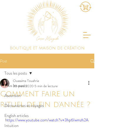
Boutique et maison de création
Post
Tous les posts
Ouassima Touahria
Tous les posts
20 mars 2020
5 min de lecture
Comment faire un
Ascension
rituel de fin d'année ?
Découvertes et voyages
English articles
https://www.youtube.com/watch?v=3hp6Iwmzh2A
Intuition