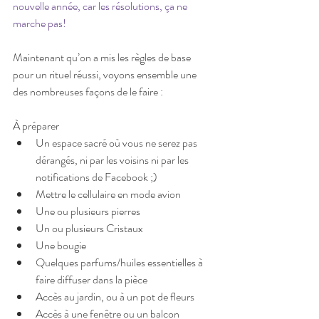
nouvelle année, car les résolutions, ça ne 
marche pas!
Maintenant qu’on a mis les règles de base 
pour un rituel réussi, voyons ensemble une 
des nombreuses façons de le faire :
À préparer  
Un espace sacré où vous ne serez pas 
dérangés, ni par les voisins ni par les 
notifications de Facebook ;)  
Mettre le cellulaire en mode avion  
Une ou plusieurs pierres  
Un ou plusieurs Cristaux  
Une bougie  
Quelques parfums/huiles essentielles à 
faire diffuser dans la pièce  
Accès au jardin, ou à un pot de fleurs  
Accès à une fenêtre ou un balcon  