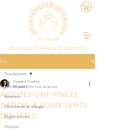
Boutique et maison de création
Post
Tous les posts
Ouassima Touahria
Tous les posts
20 mars 2020
1 min de lecture
Ajoutez une pincée
Ascension
d'épices à votre temps
Découvertes et voyages
des fêtes!
English articles
Intuition