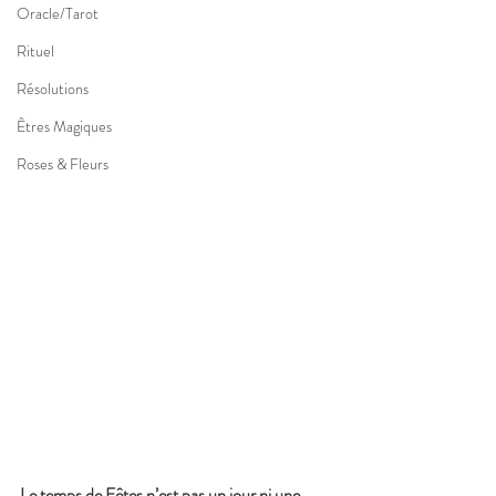
Oracle/Tarot
Rituel
Résolutions
Êtres Magiques
Roses & Fleurs
Le temps de Fêtes n’est pas un jour ni une 